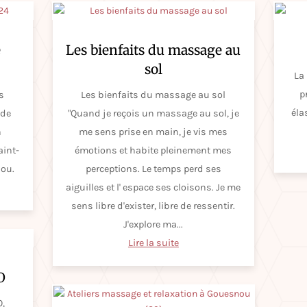
e
Les bienfaits du massage au
sol
La
p
s
Les bienfaits du massage au sol
éla
 de
"Quand je reçois un massage au sol, je
n
me sens prise en main, je vis mes
aint-
émotions et habite pleinement mes
nou.
perceptions. Le temps perd ses
aiguilles et l' espace ses cloisons. Je me
sens libre d'exister, libre de ressentir.
J'explore ma...
Lire la suite
O
O,